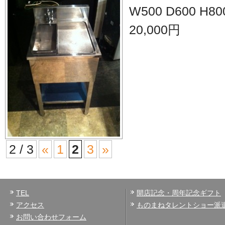
W500 D600 H800
20,000円
2 / 3
«
1
2
3
»
TEL
開店記念・周年記念ギフト
アクセス
ものまねタレントショー派
お問い合わせフォーム