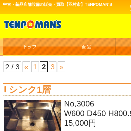
中古・新品店舗設備の販売・買取【羽村市】TENPOMAN’S
2 / 3
«
1
2
3
»
シンク1層
No,3006
W600 D450 H800.
15,000円